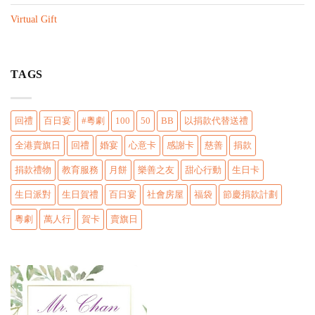
n
Virtual Gift
TAGS
回禮
百日宴
#粵劇
100
50
BB
以捐款代替送禮
全港賣旗日
回禮
婚宴
心意卡
感謝卡
慈善
捐款
捐款禮物
教育服務
月餅
樂善之友
甜心行動
生日卡
生日派對
生日賀禮
百日宴
社會房屋
福袋
節慶捐款計劃
粵劇
萬人行
賀卡
賣旗日