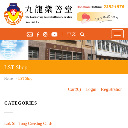
|
中文
T
o
g
g
l
e
LST Shop
n
a
Home
LST Shop
v
Cart(0)
Login
Registration
i
g
CATEGORIES
a
t
i
o
Lok Sin Tong Greeting Cards