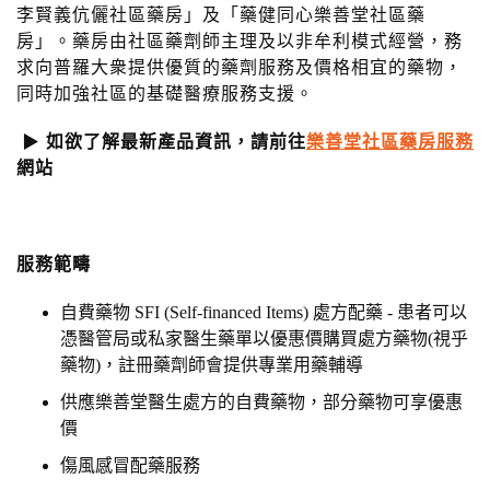
n
李賢義伉儷社區藥房」及「藥健
同心樂善堂社區藥
房」。藥房由社區藥劑師主理及以非牟利模式經營，務
求向普羅大衆提供優質的藥劑服務及價格相宜的藥物，
同時加強社區的基礎醫療服務支援。
▶
如欲了解最新產品資訊，請前往
樂善堂社區藥房服務
網站
服務範疇
自費藥物 SFI (Self-financed Items) 處方配藥 - 患者可以
憑醫管局或私家醫生藥單以優惠價購買處方藥物(視乎
藥物)，註冊藥劑師會提供專業用藥輔導
供應樂善堂醫生處方的自費藥物，部分藥物可享優惠
價
傷風感冒配藥服務