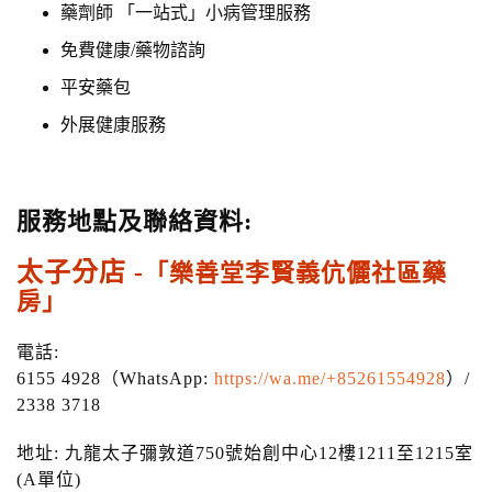
藥劑師 「一站式」小病管理服務
免費健康/藥物諮詢
平安藥包
外展健康服務
服務地點及聯絡資料:
太子分店 -
「樂善堂李賢義伉儷社區藥
房」
電話:
6155 4928（WhatsApp:
https://wa.me/+85261554928
）/
2338 3718
地址: 九龍太子彌敦道750號始創中心12樓1211至1215室
(A單位)