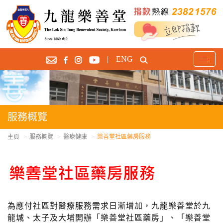
|
ENG
T
o
g
g
l
e
服務概覽
n
a
主頁
服務概覽
醫療健康
樂善堂社區藥房服務
v
i
g
a
t
i
為
應付社區對醫療服務需求日漸增加，九龍樂善堂於
九
o
龍城、太子及大埔開辦「樂善堂社區藥房」、「樂善堂