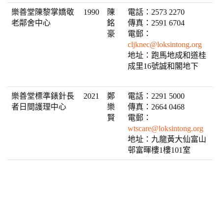
樂善堂陳黎掌嬌敬
1990
陳
電話：2573 2270
老鄰舍中心
銘
傳真：2591 6704
豪
電郵：
cljknec@loksintong.org
地址：跑馬地成和道桂
成里16號誠和閣地下
樂善堂標準錶針長
2021
鄭
電話：2291 5000
者日間護理中心
樂
傳真：2664 0468
賢
電郵：
wtscare@loksintong.org
地址：九龍黃大仙富山
邨富暉樓1樓101室