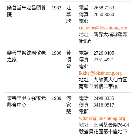
n
樂善堂朱定昌頤養
1983
江
電話：2658 7133
院
慕
傳真：2650 3060
欣
電郵：
ctchome@loksintong.org
地址：新界大埔墟運頭
街8號
樂善堂梁銶琚敬老
1986
黃
電話：2726 0405
之家
頌
傳真：2351 4921
萱
電郵：
lkkhe@loksintong.org
地址：九龍黃大仙竹園
南邨華園樓二字樓
樂善堂尹立強敬老
1989
何
電話：2498 3335
鄰舍中心
家
傳真：3416 0517
慧
電郵：
wlknec@loksintong.org
地址：荃灣荃景圍76-84
號荃景花園第十座地下