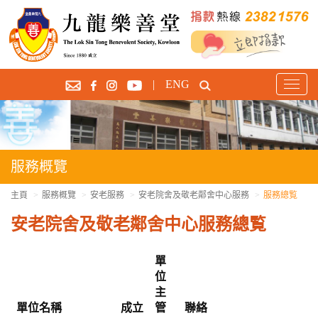
|
ENG
T
o
g
g
l
e
服務概覽
n
a
主頁
服務概覽
安老服務
安老院舍及敬老鄰舍中心服務
服務總覧
v
安老院舍及敬老鄰舍中心服務總覧
i
g
a
單
t
位
i
主
o
單位名稱
成立
管
聯絡