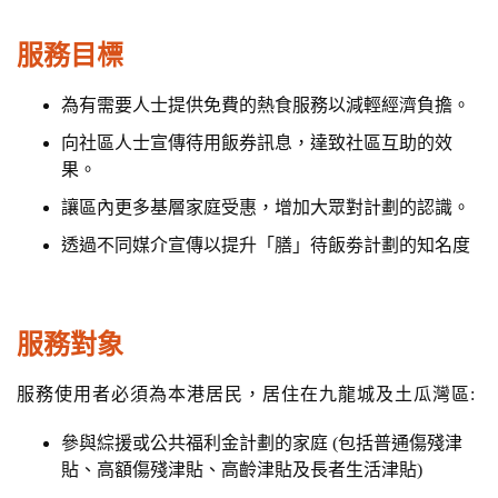
n
服務目標
為有需要人士提供免費的熱食服務以減輕經濟負擔。
向社區人士宣傳待用飯券訊息，達致社區互助的效
果。
讓區內更多基層家庭受惠，增加大眾對計劃的認識。
透過不同媒介宣傳以提升「膳」待飯劵計劃的知名度
服務對象
服務使用者必須為本港居民，居住在九龍城及土瓜灣區:
參與綜援或公共福利金計劃的家庭 (包括普通傷殘津
貼、高額傷殘津貼、高齡津貼及長者生活津貼)