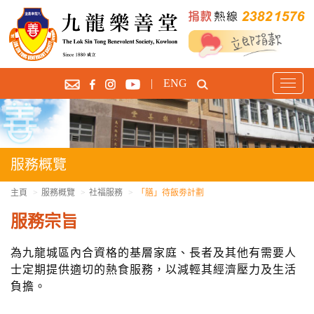
|
ENG
T
o
g
g
l
e
服務概覽
n
a
主頁
服務概覽
社福服務
「膳」待飯劵計劃
v
服務宗旨
i
g
為九龍城區內合資格的基層家庭、長者及其他有需要人
a
士定期提供適切的熱食服務，以減輕其經濟壓力及生活
t
i
負擔。
o