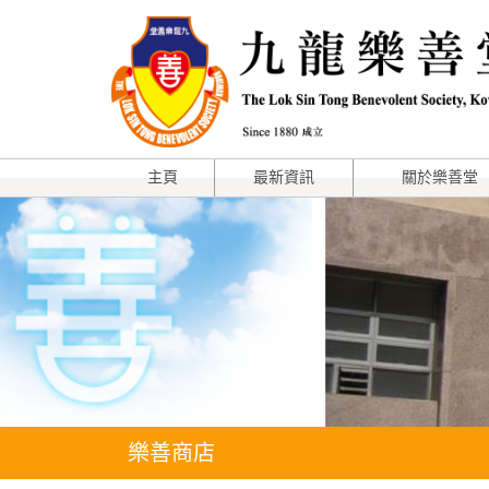
主頁
最新資訊
關於樂善堂
樂善商店