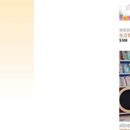
樂善賀
生日賀
$300
捐款禮