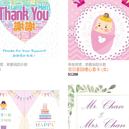
禮 – 節慶捐款計劃
樂善賀禮 – 節慶捐款計劃
卡
百日宴回禮心意卡 (女)
$1200