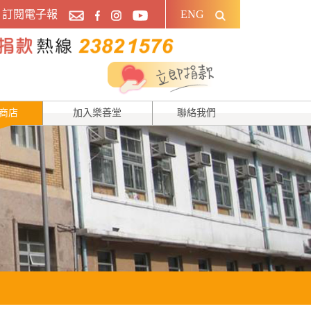
訂閱電子報
ENG
商店
加入樂善堂
聯絡我們