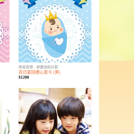
樂善賀禮 – 節慶捐款計劃
百日宴回禮心意卡 (男)
$1200