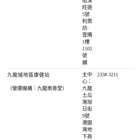
咀深
旺道
5號
利奧
坊·
壹隅
1樓
1102
號
舖
主中
2338 3211
九龍城地區康健站
心：
（營運機構：九龍樂善堂）
九龍
土瓜
灣旭
日街
9號
港圖
灣地
下商