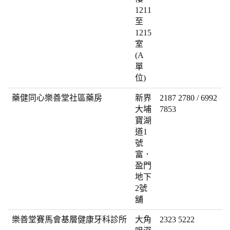
1211
至
1215
室
(A
單
位)
藥健同心樂善堂社區藥房
新界
2187 2780 / 6992
大埔
7853
寶湖
道1
號
富．
盈門
地下
2號
舖
樂善堂賽馬會基層健康牙科診所
大角
2323 5222