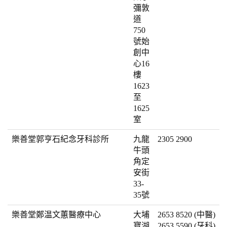
彌敦
道
750
號始
創中
心16
樓
1623
至
1625
室
樂善堂郭亨石紀念牙科診所
九龍
2305 2900
牛頭
角定
安街
33-
35號
樂善堂鄭温文蕙醫療中心
大埔
2653 8520 (中醫)
寶湖
2653 5590 (牙科)