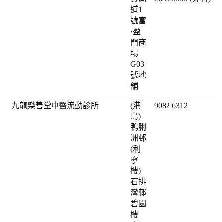
道1
號富
·盈
門商
場
G03
號地
舖
九龍樂善堂中醫流動診所
(港
9082 6312
島)
鴨脷
洲邨
(利
寧
樓)
石排
灣邨
碧園
樓