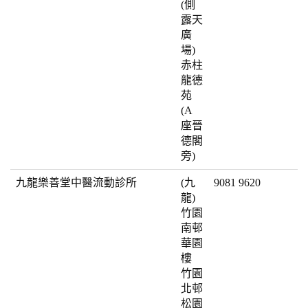
(側
露天
廣
場)
赤柱
龍德
苑
(A
座晉
德閣
旁)
九龍樂善堂中醫流動診所
(九
9081 9620
龍)
竹園
南邨
華園
樓
竹園
北邨
松園