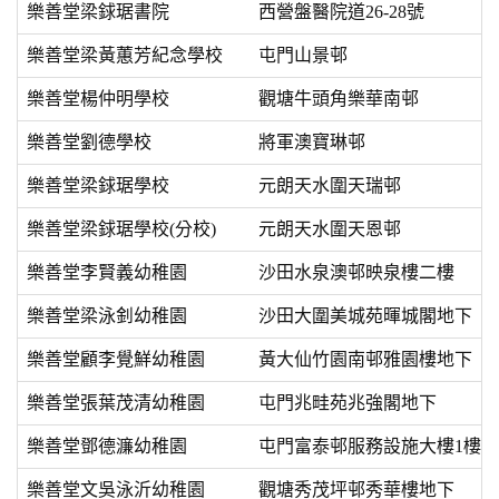
樂善堂梁銶琚書院
西營盤醫院道26-28號
樂善堂梁黃蕙芳紀念學校
屯門山景邨
樂善堂楊仲明學校
觀塘牛頭角樂華南邨
樂善堂劉德學校
將軍澳寶琳邨
樂善堂梁銶琚學校
元朗天水圍天瑞邨
樂善堂梁銶琚學校(分校)
元朗天水圍天恩邨
樂善堂李賢義幼稚園
沙田水泉澳邨映泉樓二樓
樂善堂梁泳釗幼稚園
沙田大圍美城苑暉城閣地下
樂善堂顧李覺鮮幼稚園
黃大仙竹園南邨雅園樓地下
樂善堂張葉茂清幼稚園
屯門兆畦苑兆強閣地下
樂善堂鄧德濂幼稚園
屯門富泰邨服務設施大樓1樓2
樂善堂文吳泳沂幼稚園
觀塘秀茂坪邨秀華樓地下