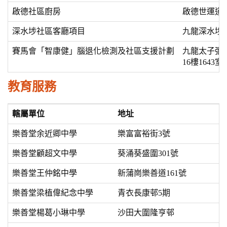
啟德社區廚房
啟德世運道
深水埗社區客廳項目
九龍深水埗福華
賽馬會「智康健」腦退化檢測及社區支援計劃
九龍太子彌敦
16樓1643室
教育服務
轄屬單位
地址
樂善堂余近卿中學
樂富富裕街3號
樂善堂顧超文中學
葵涌葵盛圍301號
樂善堂王仲銘中學
新蒲崗樂善道161號
樂善堂梁植偉紀念中學
青衣長康邨5期
樂善堂楊葛小琳中學
沙田大圍隆亨邨