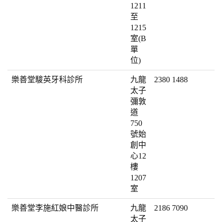
1211
至
1215
室(B
單
位)
樂善堂駿英牙科診所
九龍
2380 1488
太子
彌敦
道
750
號始
創中
心12
樓
1207
室
樂善堂李施紅娘中醫診所
九龍
2186 7090
太子