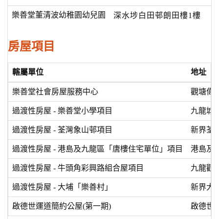
樂善堂董清波幼稚園幼兒園
深水埗白田邨
朗田樓1樓
房屋項目
轄屬單位
地址
樂善堂社會房屋服務中心
觀塘偉業
過渡性房屋 - 樂善堂小學項目
九龍城龍
過渡性房屋 -
荃灣象山邨項目
新界荃
過渡性房屋 -
港島及九龍區「唐樓住宅單位」項目
港島及
過渡性房屋 -
牛頭角彩興路組合屋項目
九龍觀
過渡性房屋 -
大埔「樂善村」
新界大埔
啟德世運道簡約公屋(第一期)
啟德世