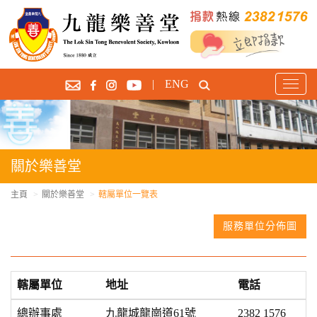
|
ENG
T
o
g
g
l
e
關於樂善堂
n
a
主頁
關於樂善堂
轄屬單位一覽表
v
i
服務單位分佈圖
g
a
t
轄屬單位
地址
電話
i
o
總辦事處
九龍城龍崗道61號
2382 1576