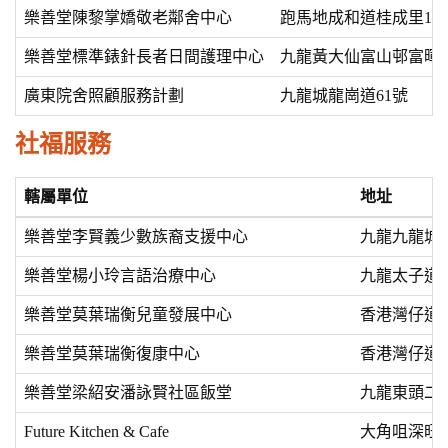
樂善堂陳黎掌嬌敬老鄰舍中心
跑馬地成和道桂成里16
樂善堂標準錶針長者日間護理中心
九龍黃大仙富山邨富暉樓
廣東院舍照顧服務計劃
九龍城龍崗道61號
社福服務
轄屬單位
地址
樂善堂李賢義少數族裔支援中心
九龍九龍城
樂善堂楊小玲言語治療中心
九龍太子道西
樂善堂莫葉瑞衡兒童發展中心
香港灣仔道1
樂善堂莫葉瑞衡復康中心
香港灣仔道1
樂善堂梁紹安潘詠賢社區飯堂
九龍東頭二
Future Kitchen & Cafe
大角咀深旺道