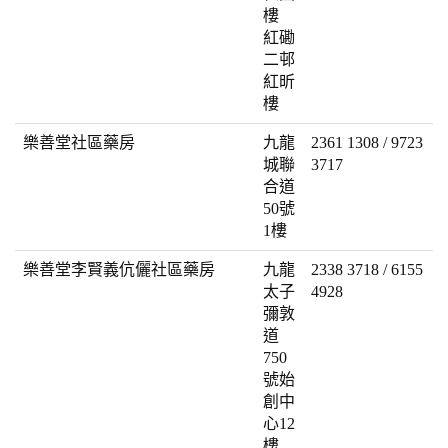
樓
紅磡
二邨
紅昕
樓
樂善堂社區藥房
九龍
2361 1308 / 9723
城聯
3717
合道
50號
1樓
樂善堂李賢義伉儷社區藥房
九龍
2338 3718 / 6155
太子
4928
彌敦
道
750
號始
創中
心12
樓