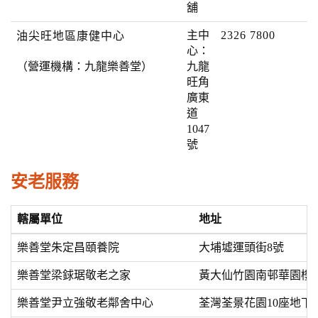
舖
主中
2326 7800
油尖旺地區康健中心
心：
（營運機構：九龍樂善堂）
九龍
旺角
廣東
道
1047
號
安老服務
轄屬單位
地址
樂善堂朱定昌頤養院
大埔墟運頭街8號
樂善堂梁銶琚敬老之家
黃大仙竹園南邨華園樓
樂善堂尹立強敬老鄰舍中心
荃灣荃景花園10座地下