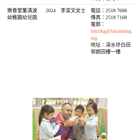
樂善堂董清波
2024
李潔文女士
電話：2518 7608
幼稚園
幼兒園
傳真：2518 7168
電郵：
lsttcbkg@loksintong.
org
地址：深水埗白田
邨朗田樓一樓