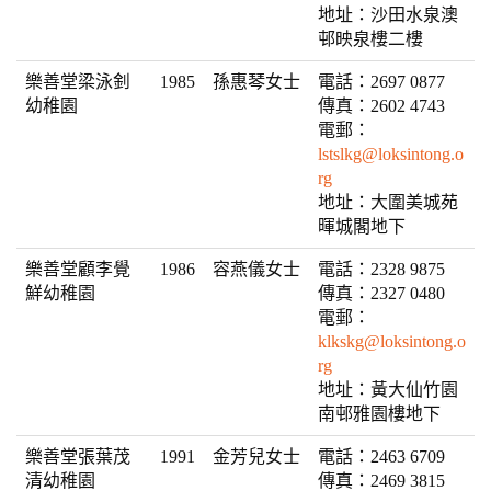
地址：沙田水泉澳
邨映泉樓二樓
樂善堂梁泳釗
1985
孫惠琴女士
電話：2697 0877
幼稚園
傳真：2602 4743
電郵：
lstslkg@loksintong.o
rg
地址：大圍美城苑
暉城閣地下
樂善堂顧李覺
1986
容燕儀
女士
電話：2328 9875
鮮幼稚園
傳真：2327 0480
電郵：
klkskg@loksintong.o
rg
地址：黃大仙竹園
南邨雅園樓地下
樂善堂張葉茂
1991
金芳兒女士
電話：2463 6709
清幼稚園
傳真：2469 3815