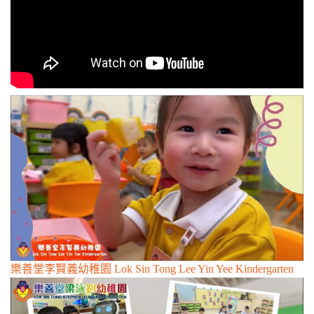
n
樂善堂李賢義幼稚園 Lok Sin Tong Lee Yin Yee Kindergarten