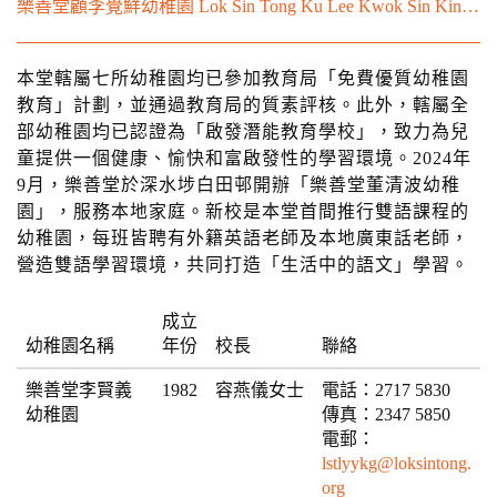
樂善堂顧李覺鮮幼稚園 Lok Sin Tong Ku Lee Kwok Sin Kindergarten
本堂轄屬七所幼稚園均已參加教育局「免費優質幼稚園
教育」計劃，並通過教育局的質素評核。此外，轄屬全
部幼稚園均已認證為「啟發潛能教育學校」，致力為兒
童提供一個健康、愉快和富啟發性的學習環境。2024年
9月，樂善堂於深水埗白田邨開辦「樂善堂董清波幼稚
園」，服務本地家庭。新校是本堂首間推行雙語課程的
幼稚園，每班皆聘有外籍英語老師及本地廣東話老師，
營造雙語學習環境，共同打造「生活中的語文」學習。
成立
幼稚園名稱
年份
校長
聯絡
樂善堂李賢義
1982
容燕儀女士
電話：2717 5830
幼稚園
傳真：2347 5850
電郵：
lstlyykg@loksintong.
org