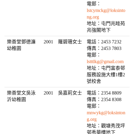
電郵：
lstcymckg@loksinto
ng.org
地址：屯門兆畦苑
兆強閣地下
樂善堂鄧德濂
2001
羅碧珊女士
電話：2453 7232
幼稚園
傳真：2453 7803
電郵：
lstttlkg@gmail.com
地址：屯門富泰邨
服務設施大樓1樓2
號校舍
樂善堂文吳泳
2001
吳嘉莉女士
電話：2354 8809
沂幼稚園
傳真：2354 8308
電郵：
mnwykg@loksinton
g.org
地址：觀塘秀茂坪
邨秀華樓地下