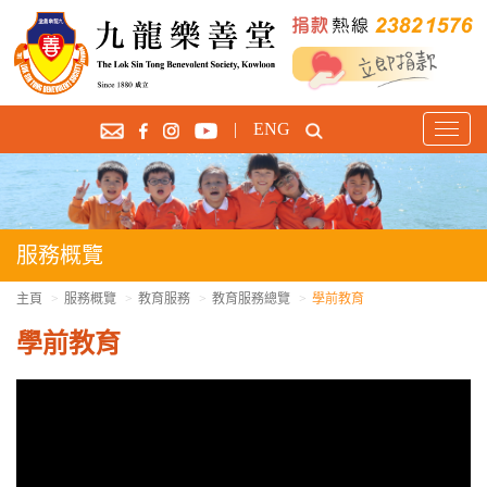
|
ENG
T
o
g
g
l
e
服務概覽
n
a
主頁
服務概覽
教育服務
教育服務總覽
學前教育
v
學前教育
i
g
a
t
i
o