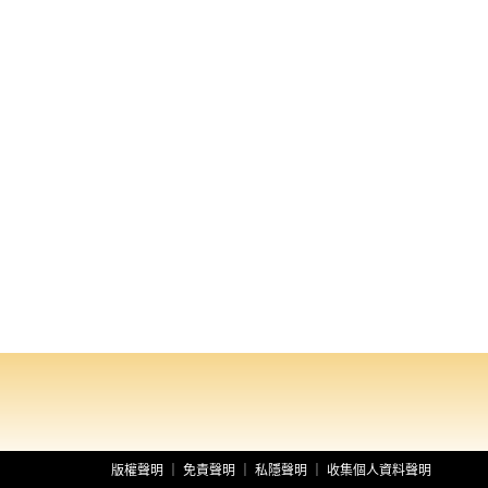
版權聲明
｜
免責聲明
｜
私隱聲明
｜
收集個人資料聲明