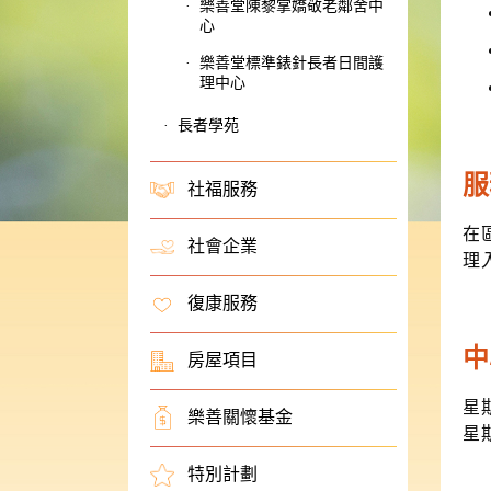
樂善堂陳黎掌嬌敬老鄰舍中
心
樂善堂標準錶針長者日間護
理中心
長者學苑
服
社福服務
在
社會企業
理
復康服務
中
房屋項目
星
樂善關懷基金
星
特別計劃