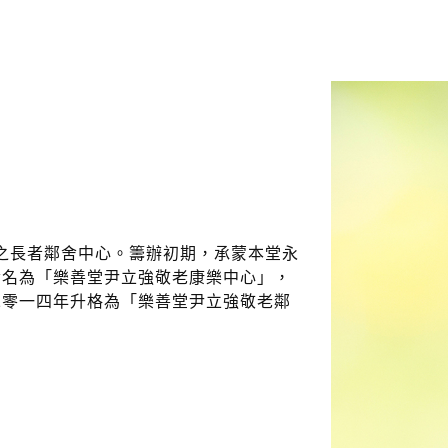
之長者鄰舍中心。籌辦初期，承蒙本堂永
命名為「樂善堂尹立強敬老康樂中心」，
二零一四年升格為「樂善堂尹立強敬老鄰