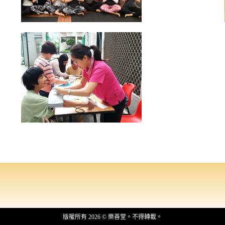
版權所有 2026 © 樂善堂。不得轉載。