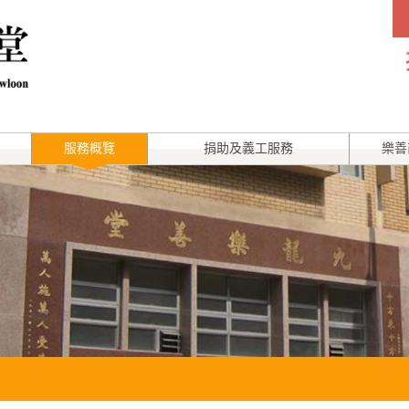
服務概覽
捐助及義工服務
樂善