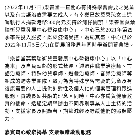
n
(2022年11月7日)樂善堂一直關心有特殊學習需要之兒童
以及有言語治療需要之成人，有幸獲已故莫秀琼女士遺
囑執行人捐款港幣500萬元支持於灣仔開辦「樂善堂莫葉
瑞衡兒童發展中心暨復康中心」。中心已於2021年第四
季率先投入服務。鑑於疫情受控，為紀其盛，中心已於
2022年11月5日(六)在開展服務周年同時舉辦開幕典禮。
「樂善堂莫葉瑞衡兒童發展中心暨復康中心」以「中心
為本」及自負盈虧的形式營運，透過由職業治療師、言
語治療師、特殊幼兒導師、遊戲治療師、音樂治療師等
組成的跨專業團隊，致力為有特殊學習需要的兒童及有
復康需要的人士提供針對性及個人化的個案管理和跟進
服務，實踐長幼共融的理念。同時，中心亦肩負健康教
育的使命，透過定期舉辦由不同界別專業人士主持的活
動，支援家長及照顧者，期望減輕及紓緩他們的照顧壓
力。
嘉賓齊心
致辭
揭幕
支票頒贈啟動服務