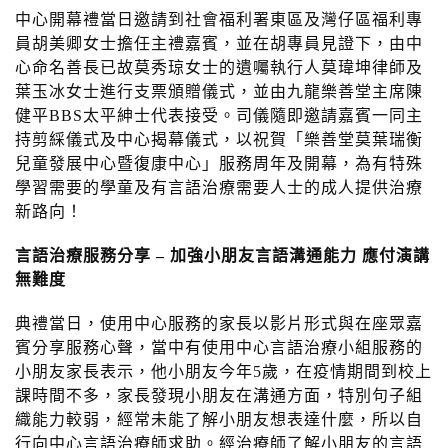
中心開幕禮當日邀請到社會福利署東區及灣仔區福利專
員胡美卿女士擔任主禮嘉賓，並在胡專員見證下，由中
心命名善長已故莫秀琼女士的遺囑執行人莫瑋坤律師及
葉玉冰女士進行支票頒贈儀式，並由九龍樂善堂主席陳
健平BBS太平紳士代表接受。司儀隨即邀請嘉賓一同主
持剪綵儀式及中心揭幕儀式，以祝賀「樂善堂莫葉瑞衡
兒童發展中心暨復康中心」服務周年及開幕，為有特殊
學習需要的學童及有言語治療需要人士的成人提供治療
新路向！
言語治
療
服務分享
–
加強小朋友言
語
溝
通
能力 應付演
講
無難度
典禮當日，使用中心服務的家長以影片形式與在座眾嘉
賓分享服務心聲，當中有使用中心言語治療小組服務的
小朋友家長表示，他小朋友今年5歲，在疫情期間到校上
課時間不多，家長發現小朋友在溝通方面，特別句子組
織能力較弱，經常未能了解小朋友想表達什麼，所以自
行向中心言語治療師求助。經治療師了解小朋友的言語