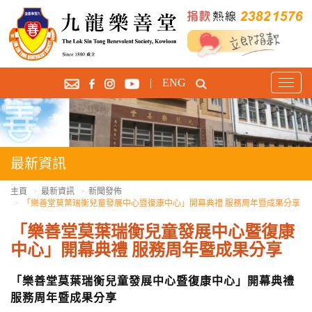
|
ENG
T
o
g
g
l
e
最新資訊
n
a
主頁
最新資訊
新聞發佈
「樂善堂莫葉瑞衡兒童發展中心暨復康中心」開幕典禮 服務周年暨成果分享
v
i
「樂善堂莫葉瑞衡兒童發展中心暨復康
g
中心」開幕典禮 服務周年暨成果分享
a
t
「樂善堂莫葉瑞衡兒童發展中心暨復康中心」開幕典禮
i
服務周年暨成果分享
o