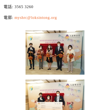
電話: 3565 3260
電郵:
myshrc@loksintong.org