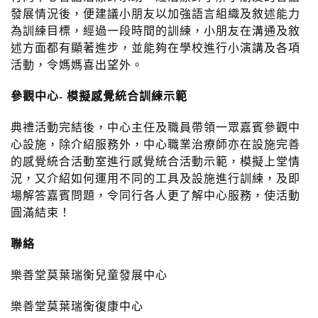
發展情況後，便建議小朋友以加強語言組織及敘述能力
為訓練目標，經過一段時間的訓練，小朋友在溝通及敘
述方面都有顯著進步，並能夠在學校進行小演講及各項
活動，令媽媽喜出望外。
參觀中心- 模擬感覺統合
訓
練
示
範
典禮活動完結後，中心主任及職員帶領一眾嘉賓參觀中
心設施，除介紹服務外，中心職業治療師亦在設施完善
的感覺統合活動室進行感覺統合活動示範，模擬上堂情
況，又介紹如何運用不同的工具及設施進行訓練，及即
場解答嘉賓問題，令同行各人更了解中心服務，使活動
圓滿結束！
聯
絡
樂善堂莫葉瑞衡兒童發展中心
樂善堂莫葉瑞衡復康中心