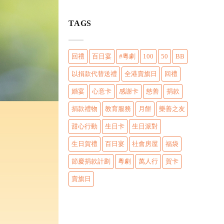
TAGS
回禮
百日宴
#粵劇
100
50
BB
以捐款代替送禮
全港賣旗日
回禮
婚宴
心意卡
感謝卡
慈善
捐款
捐款禮物
教育服務
月餅
樂善之友
甜心行動
生日卡
生日派對
生日賀禮
百日宴
社會房屋
福袋
節慶捐款計劃
粵劇
萬人行
賀卡
賣旗日