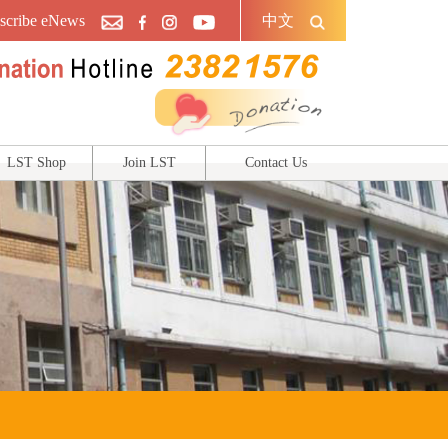
scribe eNews
中文
LST Shop
Join LST
Contact Us