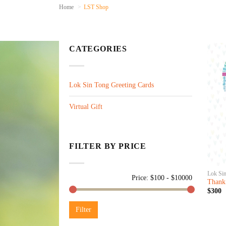
Home
LST Shop
CATEGORIES
Lok Sin Tong Greeting Cards
Virtual Gift
FILTER BY PRICE
Lok Sin
Price: $
100
- $
10000
Thank
$300
Filter