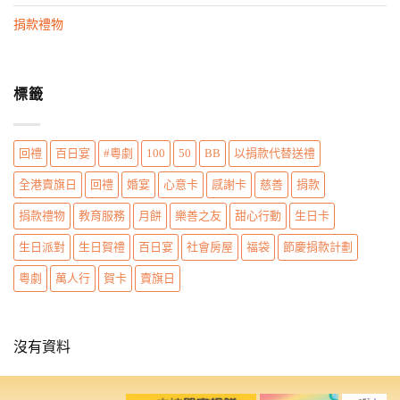
n
捐款禮物
標籤
回禮
百日宴
#粵劇
100
50
BB
以捐款代替送禮
全港賣旗日
回禮
婚宴
心意卡
感謝卡
慈善
捐款
捐款禮物
教育服務
月餅
樂善之友
甜心行動
生日卡
生日派對
生日賀禮
百日宴
社會房屋
福袋
節慶捐款計劃
粵劇
萬人行
賀卡
賣旗日
沒有資料