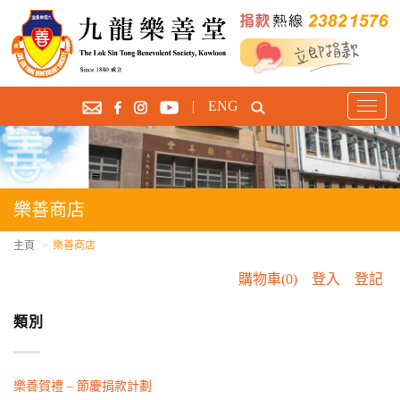
|
ENG
T
o
g
g
l
e
樂善商店
n
a
主頁
樂善商店
v
購物車(0)
登入
登記
i
g
類別
a
t
i
o
樂善賀禮 – 節慶捐款計劃