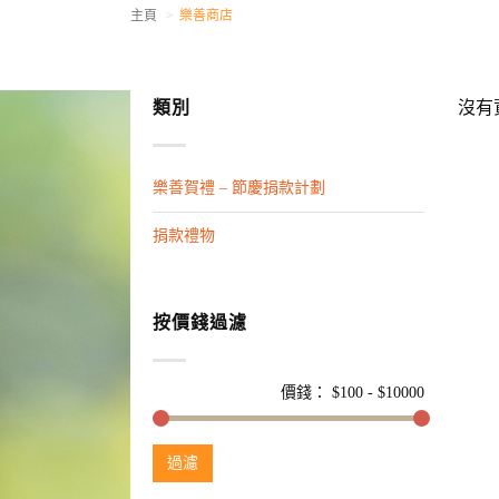
主頁
樂善商店
類別
沒有
樂善賀禮 – 節慶捐款計劃
捐款禮物
按價錢過濾
價錢： $
100
- $
10000
過濾