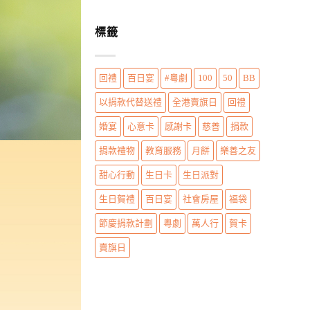
標籤
回禮
百日宴
#粵劇
100
50
BB
以捐款代替送禮
全港賣旗日
回禮
婚宴
心意卡
感謝卡
慈善
捐款
捐款禮物
教育服務
月餅
樂善之友
甜心行動
生日卡
生日派對
生日賀禮
百日宴
社會房屋
福袋
節慶捐款計劃
粵劇
萬人行
賀卡
賣旗日