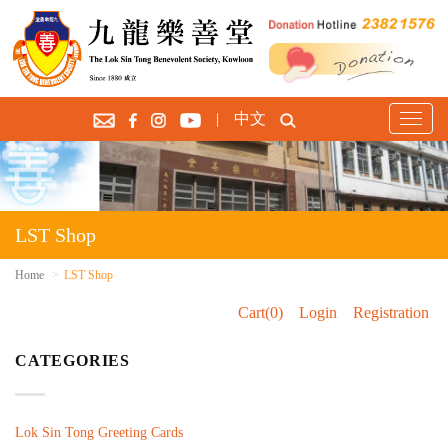
|
中文
T
o
g
g
l
e
LST Shop
n
a
Home
LST Shop
v
Cart(0)
Login
Registration
i
g
CATEGORIES
a
t
i
o
Lok Sin Tong Greeting Cards