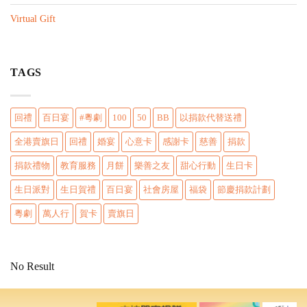
n
Virtual Gift
TAGS
回禮
百日宴
#粵劇
100
50
BB
以捐款代替送禮
全港賣旗日
回禮
婚宴
心意卡
感謝卡
慈善
捐款
捐款禮物
教育服務
月餅
樂善之友
甜心行動
生日卡
生日派對
生日賀禮
百日宴
社會房屋
福袋
節慶捐款計劃
粵劇
萬人行
賀卡
賣旗日
No Result