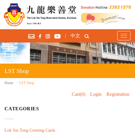
|
中文
T
o
g
g
l
e
LST Shop
n
a
Home
LST Shop
v
Cart(0)
Login
Registration
i
g
CATEGORIES
a
t
i
o
Lok Sin Tong Greeting Cards