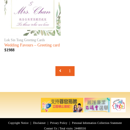
Lok Sin Tong Greeting Cards
Wedding Favours – Greeting card
$1988
1
Copyright Notice
｜
Disclaimer
｜
Privacy Policy
｜
Personal Information Collection Statement
Contact Us
| Total visits: 24480516