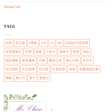
n
Virtual Gift
TAGS
回禮
百日宴
#粵劇
100
50
BB
以捐款代替送禮
全港賣旗日
回禮
婚宴
心意卡
感謝卡
慈善
捐款
捐款禮物
教育服務
月餅
樂善之友
甜心行動
生日卡
生日派對
生日賀禮
百日宴
社會房屋
福袋
節慶捐款計劃
粵劇
萬人行
賀卡
賣旗日