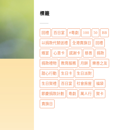
標籤
回禮
百日宴
#粵劇
100
50
BB
以捐款代替送禮
全港賣旗日
回禮
婚宴
心意卡
感謝卡
慈善
捐款
捐款禮物
教育服務
月餅
樂善之友
甜心行動
生日卡
生日派對
生日賀禮
百日宴
社會房屋
福袋
節慶捐款計劃
粵劇
萬人行
賀卡
賣旗日