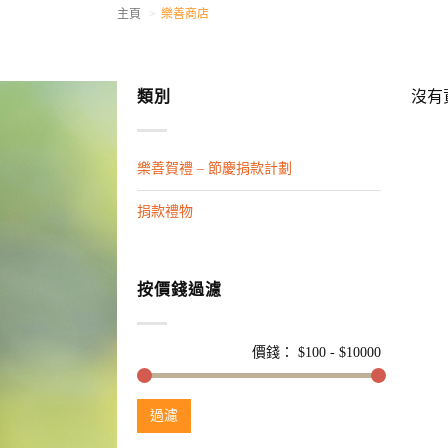
主頁
樂善商店
類別
沒有
樂善賀禮 – 節慶捐款計劃
捐款禮物
按價錢過濾
價錢： $
100
- $
10000
過濾