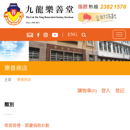
|
ENG
T
o
g
g
l
e
樂善商店
n
a
主頁
樂善商店
v
購物車(0)
登入
登記
i
g
類別
a
t
i
o
樂善賀禮 – 節慶捐款計劃