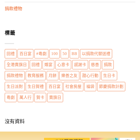
n
捐款禮物
標籤
回禮
百日宴
#粵劇
100
50
BB
以捐款代替送禮
全港賣旗日
回禮
婚宴
心意卡
感謝卡
慈善
捐款
捐款禮物
教育服務
月餅
樂善之友
甜心行動
生日卡
生日派對
生日賀禮
百日宴
社會房屋
福袋
節慶捐款計劃
粵劇
萬人行
賀卡
賣旗日
沒有資料