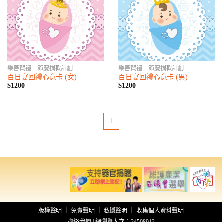
樂善賀禮 – 節慶捐款計劃
樂善賀禮 – 節慶捐款計劃
百日宴回禮心意卡 (女)
百日宴回禮心意卡 (男)
$1200
$1200
1
版權聲明
｜
免責聲明
｜
私隱聲明
｜
收集個人資料聲明
聯絡我們
| 總瀏覽人次：24508912