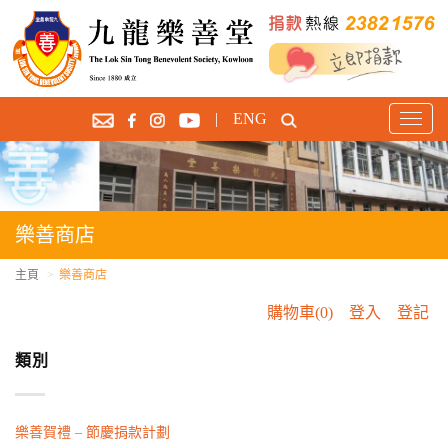
|
ENG
T
o
g
g
l
e
樂善商店
n
a
主頁
樂善商店
v
購物車(0)
登入
登記
i
g
類別
a
t
i
o
樂善賀禮 – 節慶捐款計劃