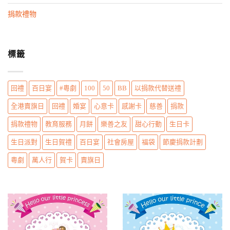
n
捐款禮物
標籤
回禮
百日宴
#粵劇
100
50
BB
以捐款代替送禮
全港賣旗日
回禮
婚宴
心意卡
感謝卡
慈善
捐款
捐款禮物
教育服務
月餅
樂善之友
甜心行動
生日卡
生日派對
生日賀禮
百日宴
社會房屋
福袋
節慶捐款計劃
粵劇
萬人行
賀卡
賣旗日