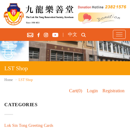
|
中文
T
o
g
g
l
e
LST Shop
n
a
Home
LST Shop
v
Cart(0)
Login
Registration
i
g
CATEGORIES
a
t
i
o
Lok Sin Tong Greeting Cards