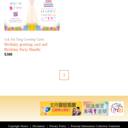
Lok Sin Tong Greeting Cards
Birthday greeting card and
Birthday Party Bundle
$300
1
Copyright Notice
｜
Disclaimer
｜
Privacy Policy
｜
Personal Information Collection Statement