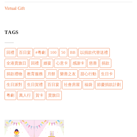
n
Virtual Gift
TAGS
回禮
百日宴
#粵劇
100
50
BB
以捐款代替送禮
全港賣旗日
回禮
婚宴
心意卡
感謝卡
慈善
捐款
捐款禮物
教育服務
月餅
樂善之友
甜心行動
生日卡
生日派對
生日賀禮
百日宴
社會房屋
福袋
節慶捐款計劃
粵劇
萬人行
賀卡
賣旗日