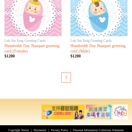
Lok Sin Tong Greeting Cards
Lok Sin Tong Greeting Cards
Hundredth Day Banquet greeting
Hundredth Day Banquet greeting
card (Female)
card (Male)
$1200
$1200
1
Copyright Notice
｜
Disclaimer
｜
Privacy Policy
｜
Personal Information Collection Statement