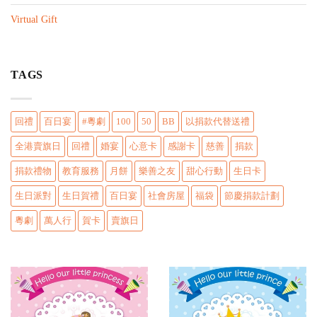
n
Virtual Gift
TAGS
回禮
百日宴
#粵劇
100
50
BB
以捐款代替送禮
全港賣旗日
回禮
婚宴
心意卡
感謝卡
慈善
捐款
捐款禮物
教育服務
月餅
樂善之友
甜心行動
生日卡
生日派對
生日賀禮
百日宴
社會房屋
福袋
節慶捐款計劃
粵劇
萬人行
賀卡
賣旗日