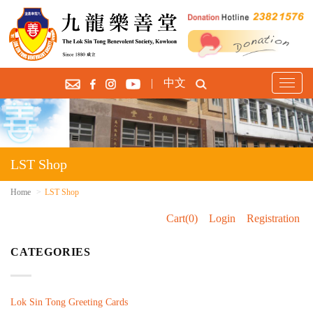
|
中文
T
o
g
g
l
e
LST Shop
n
a
Home
LST Shop
v
Cart(0)
Login
Registration
i
g
CATEGORIES
a
t
i
o
Lok Sin Tong Greeting Cards