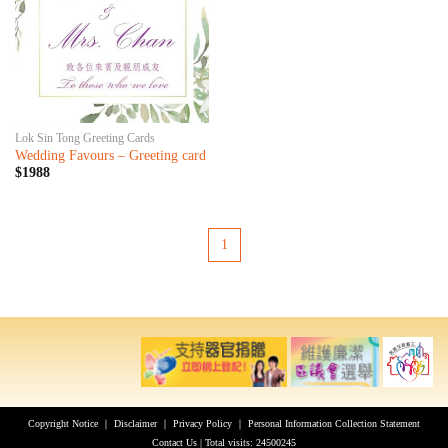
Lok Sin Tong Greeting Cards
Wedding Favours – Greeting card
$1988
1
Copyright Notice
｜
Disclaimer
｜
Privacy Policy
｜
Personal Information Collection Statement
Contact Us
| Total visits: 24500245