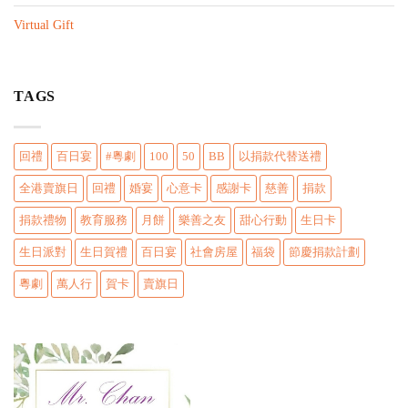
n
Virtual Gift
TAGS
回禮
百日宴
#粵劇
100
50
BB
以捐款代替送禮
全港賣旗日
回禮
婚宴
心意卡
感謝卡
慈善
捐款
捐款禮物
教育服務
月餅
樂善之友
甜心行動
生日卡
生日派對
生日賀禮
百日宴
社會房屋
福袋
節慶捐款計劃
粵劇
萬人行
賀卡
賣旗日