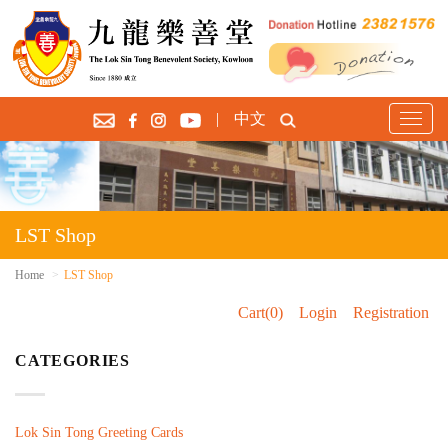
|
中文
T
o
g
g
l
e
LST Shop
n
a
Home
LST Shop
v
Cart(0)
Login
Registration
i
g
CATEGORIES
a
t
i
o
Lok Sin Tong Greeting Cards