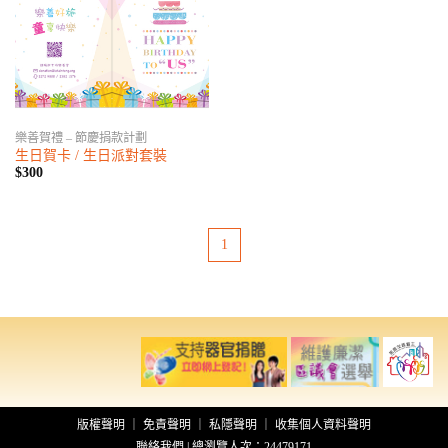
樂善賀禮 – 節慶捐款計劃
生日賀卡 / 生日派對套裝
$300
1
版權聲明
｜
免責聲明
｜
私隱聲明
｜
收集個人資料聲明
聯絡我們
| 總瀏覽人次：24479171