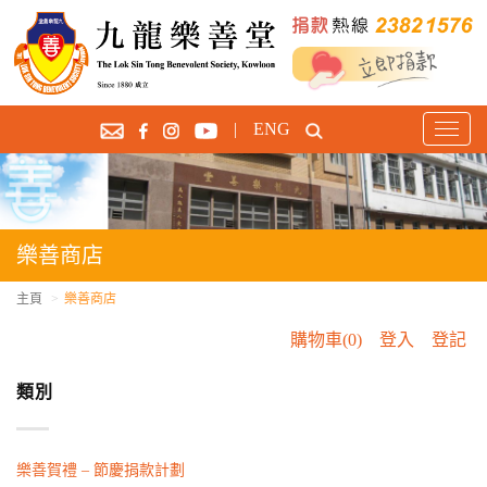
|
ENG
T
o
g
g
l
e
樂善商店
n
a
主頁
樂善商店
v
購物車(0)
登入
登記
i
g
類別
a
t
i
o
樂善賀禮 – 節慶捐款計劃