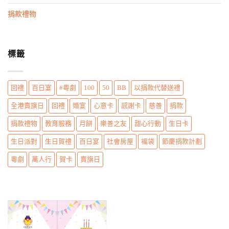
n
捐款禮物
標籤
回禮
百日宴
#粵劇
100
50
BB
以捐款代替送禮
全港賣旗日
回禮
婚宴
心意卡
感謝卡
慈善
捐款
捐款禮物
教育服務
月餅
樂善之友
甜心行動
生日卡
生日派對
生日賀禮
百日宴
社會房屋
福袋
節慶捐款計劃
粵劇
萬人行
賀卡
賣旗日