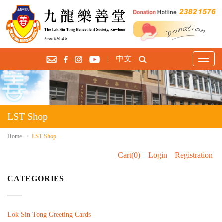
|
中文
T
o
g
g
l
e
LST Shop
n
a
Home
LST Shop
v
Cart(0)
Login
Registration
i
g
CATEGORIES
a
t
i
o
Lok Sin Tong Greeting Cards