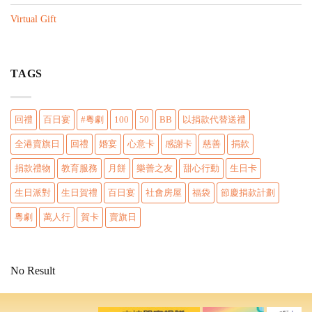
n
Virtual Gift
TAGS
回禮
百日宴
#粵劇
100
50
BB
以捐款代替送禮
全港賣旗日
回禮
婚宴
心意卡
感謝卡
慈善
捐款
捐款禮物
教育服務
月餅
樂善之友
甜心行動
生日卡
生日派對
生日賀禮
百日宴
社會房屋
福袋
節慶捐款計劃
粵劇
萬人行
賀卡
賣旗日
No Result