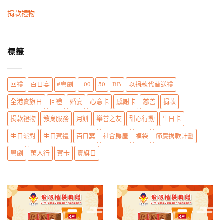
n
捐款禮物
標籤
回禮
百日宴
#粵劇
100
50
BB
以捐款代替送禮
全港賣旗日
回禮
婚宴
心意卡
感謝卡
慈善
捐款
捐款禮物
教育服務
月餅
樂善之友
甜心行動
生日卡
生日派對
生日賀禮
百日宴
社會房屋
福袋
節慶捐款計劃
粵劇
萬人行
賀卡
賣旗日