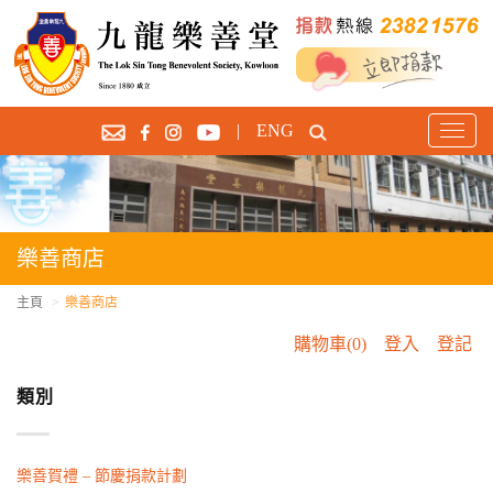
|
ENG
T
o
g
g
l
e
樂善商店
n
a
主頁
樂善商店
v
購物車(0)
登入
登記
i
g
類別
a
t
i
o
樂善賀禮 – 節慶捐款計劃