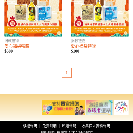
捐款禮物
捐款禮物
愛心福袋轉贈
愛心福袋轉贈
$500
$100
1
版權聲明
｜
免責聲明
｜
私隱聲明
｜
收集個人資料聲明
聯絡我們
| 總瀏覽人次：24461927