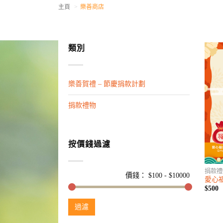
主頁
樂善商店
類別
樂善賀禮 – 節慶捐款計劃
捐款禮物
按價錢過濾
捐款禮
價錢： $
100
- $
10000
愛心
$500
過濾