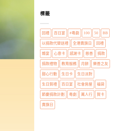
標籤
回禮
百日宴
#粵劇
100
50
BB
以捐款代替送禮
全港賣旗日
回禮
婚宴
心意卡
感謝卡
慈善
捐款
捐款禮物
教育服務
月餅
樂善之友
甜心行動
生日卡
生日派對
生日賀禮
百日宴
社會房屋
福袋
節慶捐款計劃
粵劇
萬人行
賀卡
賣旗日