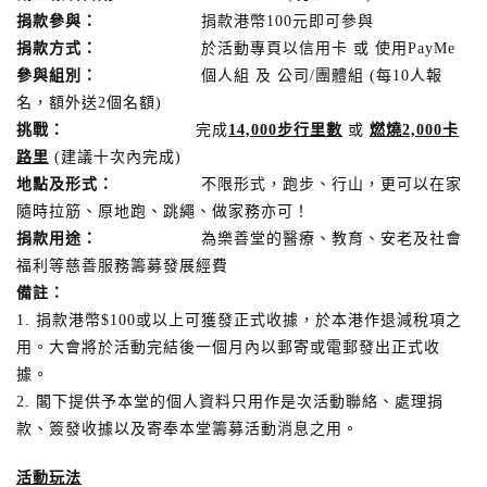
捐款參與：
捐款港幣100元即可參與
捐款方式：
於活動專頁以信用卡 或 使用PayMe
參與組別：
個人組 及 公司/團體組 (每10人報
名，額外送2個名額)
挑戰：
完成
14,000
步行里數
或
燃燒
2,000
卡
路里
(建議十次內完成)
地點及形式：
不限形式，跑步、行山，更可以在家
隨時拉筋、原地跑、跳繩、做家務亦可！
捐款用途：
為樂善堂的醫療、教育、安老及社會
福利等慈善服務籌募發展經費
備註：
1. 捐款港幣$100或以上可獲發正式收據，於本港作退減稅項之
用。大會將於活動完結後一個月內以郵寄或電郵發出正式收
據。
2. 閣下提供予本堂的個人資料只用作是次活動聯絡、處理捐
款、簽發收據以及寄奉本堂籌募活動消息之用。
活動玩法