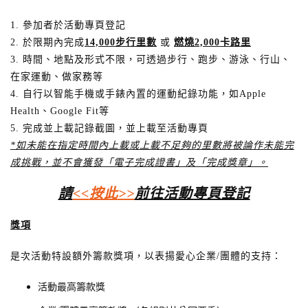
1. 參加者於活動專頁登記
2. 於限期內完成
14,000
步行里數
或
燃燒
2,000
卡路里
3. 時間、地點及形式不限，可透過步行、跑步、游泳、行山、
在家運動、做家務等
4. 自行以智能手機或手錶內置的運動紀錄功能，如Apple
Health、Google Fit等
5. 完成並上載記錄截圖，並上載至活動專頁
*
如未能在指定時間內上載或上載不足夠的里數將被論作未能完
成挑戰，並不會獲發「電子
完成
證書」及「完成獎章」。
請
<<
按此
>>
前往活動專頁登記
獎項
是次活動特設額外籌款獎項，以表揚愛心企業/團體的支持：
活動最高籌款獎