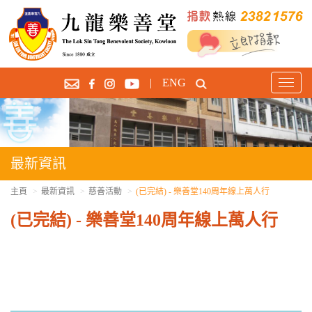
|
ENG
T
o
g
g
l
e
最新資訊
n
a
主頁
最新資訊
慈善活動
(已完結) - 樂善堂140周年線上萬人行
v
(已完結) - 樂善堂140周年線上萬人行
i
g
a
t
i
o