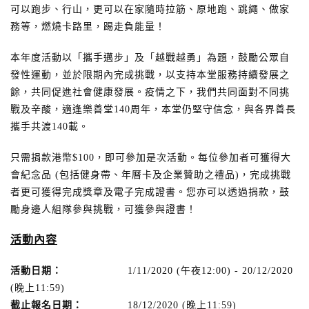
可以跑步、行山，更可以在家隨時拉筋、原地跑、跳繩、做家
務等，燃燒卡路里，踢走負能量！
本年度活動以「攜手邁步」及「越戰越勇」為題，鼓勵公眾自
發性運動，並於限期內完成挑戰，以支持本堂服務持續發展之
餘，共同促進社會健康發展。疫情之下，我們共同面對不同挑
戰及辛酸，適逢樂善堂140周年，本堂仍堅守信念，與各界善長
攜手共渡140載。
只需捐款港幣$100，即可參加是次活動。每位參加者可獲得大
會紀念品 (包括健身帶、年曆卡及企業贊助之禮品)，完成挑戰
者更可獲得完成獎章及電子完成證書。您亦可以透過捐款，鼓
勵身邊人組隊參與挑戰，可獲參與證書！
活動內容
活動日期
：
1/11/2020 (午夜12:00) - 20/12/2020
(晚上11:59)
截止報名日期：
18/12/2020 (晚上11:59)