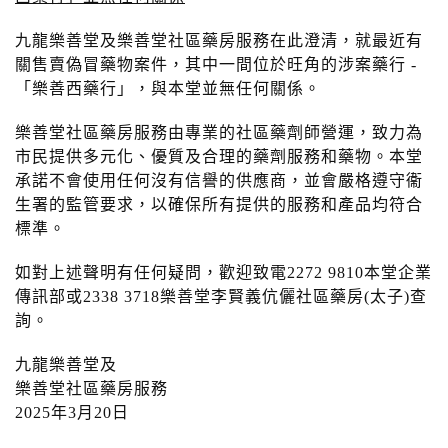
n
九龍樂善堂及樂善堂社區藥房服務在此澄清，就最近有
關售賣偽冒藥物案件，其中一間位於旺角的涉案藥行 -
「樂善西藥行」，與本堂並無任何關係。
樂善堂社區藥房服務由專業的社區藥劑師營運，致力為
市民提供多元化、優質及合理的藥劑服務和藥物。本堂
承諾不會使用任何沒有信譽的供應商，並會嚴格遵守衞
生署的監管要求，以確保所有提供的服務和產品均符合
標準。
如對上述聲明有任何疑問，歡迎致電2272 9810本堂企業
傳訊部或2338 3718樂善堂李賢義伉儷社區藥房(太子)查
詢。
九龍樂善堂及
樂善堂社區藥房服務
2025年3月20日