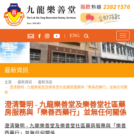
|
ENG
T
o
g
g
l
e
最新資訊
n
a
主頁
最新資訊
最新消息
澄清聲明 - 九龍樂善堂及樂善堂社區藥房服務與「樂善西藥行」並無任何關
v
係
i
g
澄清聲明 - 九龍樂善堂及樂善堂社區藥
a
房服務與「樂善西藥行」並無任何關係
t
i
澄清聲明 -
九龍樂善堂及樂善堂社區藥房服務與「樂善
o
西藥行」並無任何關係