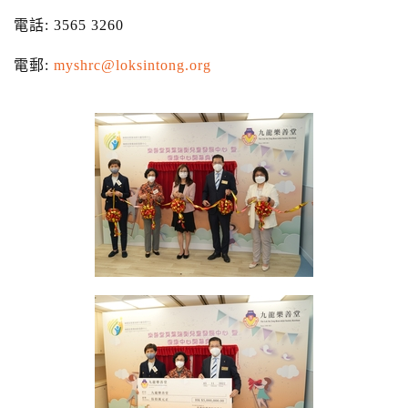
電話: 3565 3260
電郵:
myshrc@loksintong.org