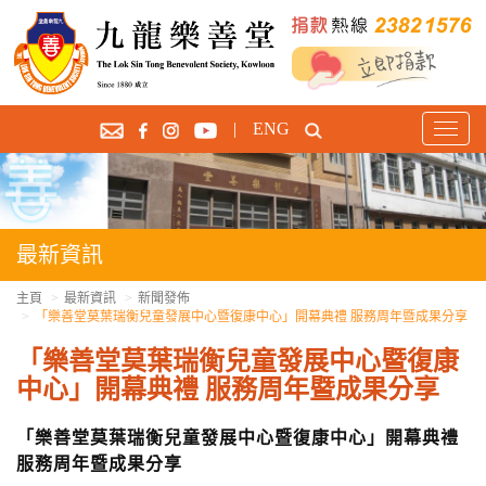
|
ENG
T
o
g
g
l
e
最新資訊
n
a
主頁
最新資訊
新聞發佈
「樂善堂莫葉瑞衡兒童發展中心暨復康中心」開幕典禮 服務周年暨成果分享
v
i
「樂善堂莫葉瑞衡兒童發展中心暨復康
g
中心」開幕典禮 服務周年暨成果分享
a
t
「樂善堂莫葉瑞衡兒童發展中心暨復康中心」開幕典禮
i
服務周年暨成果分享
o