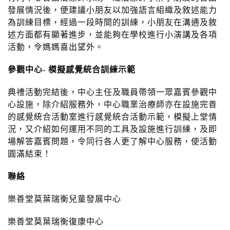
發展情況後，便建議小朋友以加強語言組織及敘述能力
為訓練目標，經過一段時間的訓練，小朋友在溝通及敘
述方面都有顯著進步，並能夠在學校進行小演講及各項
活動，令媽媽喜出望外。
參觀中心- 模擬感覺統合
訓
練
示
範
典禮活動完結後，中心主任及職員帶領一眾嘉賓參觀中
心設施，除介紹服務外，中心職業治療師亦在設施完善
的感覺統合活動室進行感覺統合活動示範，模擬上堂情
況，又介紹如何運用不同的工具及設施進行訓練，及即
場解答嘉賓問題，令同行各人更了解中心服務，使活動
圓滿結束！
聯
絡
樂善堂莫葉瑞衡兒童發展中心
樂善堂莫葉瑞衡復康中心