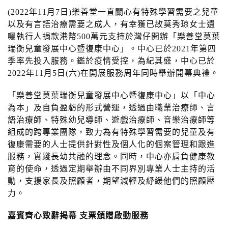
n
(2022年11月7日)樂善堂一直關心有特殊學習需要之兒童
以及有言語治療需要之成人，有幸獲已故莫秀琼女士遺
囑執行人捐款港幣500萬元支持於灣仔開辦「樂善堂莫葉
瑞衡兒童發展中心暨復康中心」。中心已於2021年第四
季率先投入服務。鑑於疫情受控，為紀其盛，中心已於
2022年11月5日(六)在開展服務周年同時舉辦開幕典禮。
「樂善堂莫葉瑞衡兒童發展中心暨復康中心」以「中心
為本」及自負盈虧的形式營運，透過由職業治療師、言
語治療師、特殊幼兒導師、遊戲治療師、音樂治療師等
組成的跨專業團隊，致力為有特殊學習需要的兒童及有
復康需要的人士提供針對性及個人化的個案管理和跟進
服務，實踐長幼共融的理念。同時，中心亦肩負健康教
育的使命，透過定期舉辦由不同界別專業人士主持的活
動，支援家長及照顧者，期望減輕及紓緩他們的照顧壓
力。
嘉賓齊心
致辭
揭幕
支票頒贈啟動服務