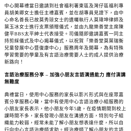
中心開幕禮當日邀請到社會福利署東區及灣仔區福利專
員胡美卿女士擔任主禮嘉賓，並在胡專員見證下，由中
心命名善長已故莫秀琼女士的遺囑執行人莫瑋坤律師及
葉玉冰女士進行支票頒贈儀式，並由九龍樂善堂主席陳
健平BBS太平紳士代表接受。司儀隨即邀請嘉賓一同主
持剪綵儀式及中心揭幕儀式，以祝賀「樂善堂莫葉瑞衡
兒童發展中心暨復康中心」服務周年及開幕，為有特殊
學習需要的學童及有言語治療需要人士的成人提供治療
新路向！
言語治
療
服務分享
–
加強小朋友言
語
溝
通
能力 應付演
講
無難度
典禮當日，使用中心服務的家長以影片形式與在座眾嘉
賓分享服務心聲，當中有使用中心言語治療小組服務的
小朋友家長表示，他小朋友今年5歲，在疫情期間到校上
課時間不多，家長發現小朋友在溝通方面，特別句子組
織能力較弱，經常未能了解小朋友想表達什麼，所以自
行向中心言語治療師求助。經治療師了解小朋友的言語