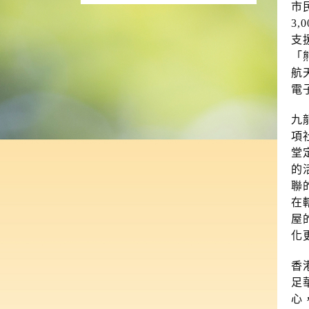
市
3
支
「
航
電
九
項
堂
的
聯
在
屋
化
香
足
心