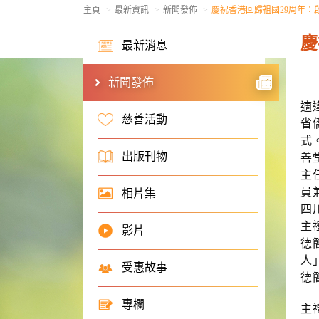
主頁
最新資訊
新聞發佈
慶祝香港回歸祖國29周年：
慶
最新消息
新聞發佈
適
慈善活動
省
式
出版刊物
善
主
員
相片集
四
主
影片
德
人
受惠故事
德
專欄
主