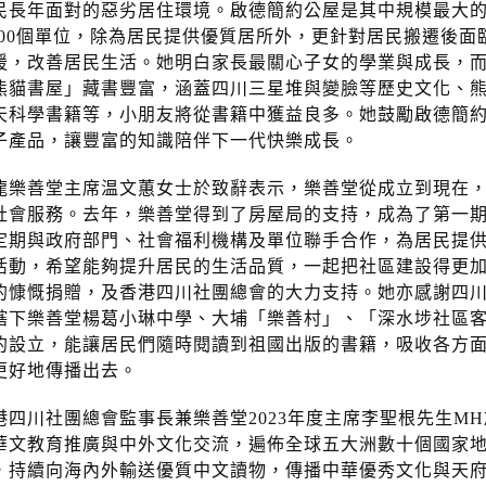
民長年面對的惡劣居住環境。啟德簡約公屋是其中規模最大
,000個單位，除為居民提供優質居所外，更針對居民搬遷後
援，改善居民生活。她明白家長最關心子女的學業與成長，而
熊貓書屋」藏書豐富，涵蓋四川三星堆與變臉等歷史文化、
天科學書籍等，小朋友將從書籍中獲益良多。她鼓勵啟德簡
子產品，讓豐富的知識陪伴下一代快樂成長。
龍樂善堂主席温文蕙女士於致辭表示，樂善堂從成立到現在，
社會服務。去年，樂善堂得到了房屋局的支持，成為了第一
定期與政府部門、社會福利機構及單位聯手合作，為居民提
活動，希望能夠提升居民的生活品質，一起把社區建設得更
的慷慨捐贈，及香港四川社團總會的大力支持。她亦感謝四
轄下樂善堂楊葛小琳中學、大埔「樂善村」、「深水埗社區
的設立，能讓居民們隨時閱讀到祖國出版的書籍，吸收各方
更好地傳播出去。
港四川社團總會監事長兼樂善堂2023年度主席李聖根先生M
華文教育推廣與中外文化交流，遍佈全球五大洲數十個國家
，持續向海內外輸送優質中文讀物，傳播中華優秀文化與天府特