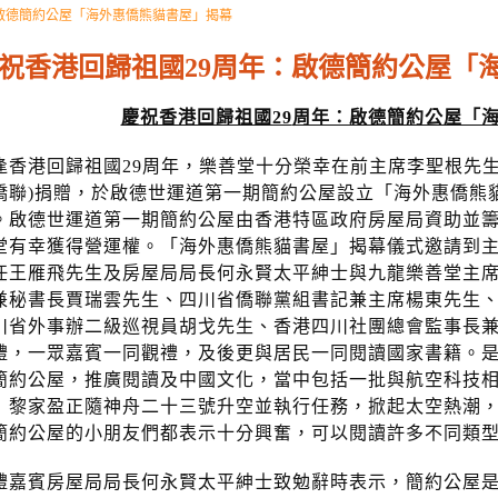
啟德簡約公屋「海外惠僑熊貓書屋」揭幕
祝香港回歸祖國29周年：啟德簡約公屋「
慶祝香港回歸祖國29
周年：啟德簡約公屋「
逢香港回歸祖國29周年，樂善堂十分榮幸在前主席李聖根先生
僑聯)捐贈，於啟德世運道第一期簡約公屋設立「海外惠僑熊貓
。啟德世運道第一期簡約公屋由香港特區政府房屋局資助並
堂有幸獲得營運權。「海外惠僑熊貓書屋」揭幕儀式邀請到
任王雁飛先生及房屋局局長何永賢太平紳士與九龍樂善堂主
兼秘書長賈瑞雲先生、四川省僑聯黨組書記兼主席楊東先生
川省外事辦二級巡視員胡戈先生、香港四川社團總會監事長兼樂
禮，一眾嘉賓一同觀禮，及後更與居民一同閱讀國家書籍。
簡約公屋，推廣閱讀及中國文化，當中包括一批與航空科技
」黎家盈正隨神舟二十三號升空並執行任務，掀起太空熱潮
簡約公屋的小朋友們都表示十分興奮，可以閱讀許多不同類
禮嘉賓房屋局局長何永賢太平紳士致勉辭時表示，簡約公屋