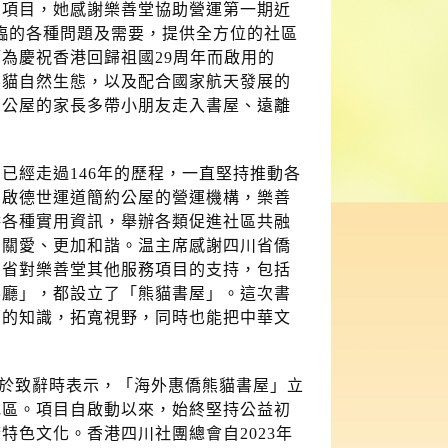
的項目，她感謝樂善堂協助營運第一期近
面臨的各種問題及需要，提供全方位的社區
為慶祝香港回歸祖國29周年而啟用的
熊貓自然生態，以及配合國家航天發展的
約公屋的家長多帶小朋友走入書屋、遠離
已經走過146年的歷程，一直堅持推動各
期啟德世運道簡約公屋的營運機構，樂善
供各種實用資訊，舉辦各類促進社區共融
加關愛、更加和諧。温主席感謝四川省僑
川省對樂善堂其他服務項目的支持，包括
客廳」，都設立了「熊貓書屋」。這次書
面的知識，拓寬視野，同時也能把中華文
H於致辭時表示，「海外惠僑熊貓書屋」立
地區。項目自啟動以來，始終堅持公益初
色文化。香港四川社團總會自2023年