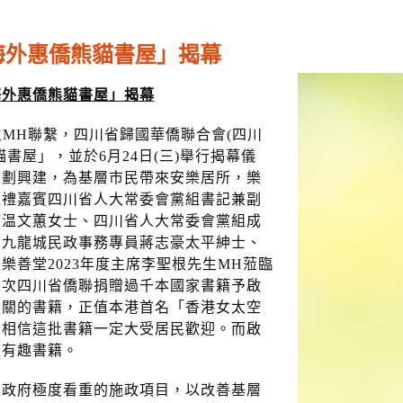
海外惠僑熊貓書屋」揭幕
海外惠僑熊貓書屋」揭幕
MH聯繫，四川省歸國華僑聯合會(四川
書屋」，並於6月24日(三)舉行揭幕儀
籌劃興建，為基層市民帶來安樂居所，樂
主禮嘉賓四川省人大常委會黨組書記兼副
席温文蕙女士、四川省人大常委會黨組成
、九龍城民政事務專員蔣志豪太平紳士、
善堂2023年度主席李聖根先生MH蒞臨
是次四川省僑聯捐贈過千本國家書籍予啟
相關的書籍，正值本港首名「香港女太空
，相信這批書籍一定大受居民歡迎。而啟
型有趣書籍。
是政府極度看重的施政項目，以改善基層