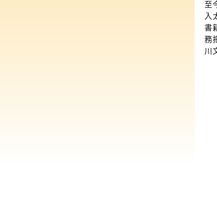
至
入
書
務
川