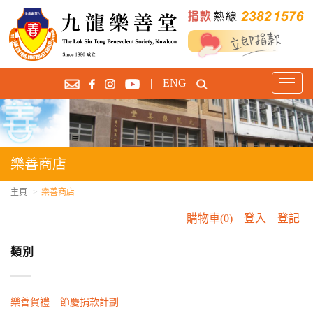
|
ENG
T
o
g
g
l
e
樂善商店
n
a
主頁
樂善商店
v
購物車(0)
登入
登記
i
g
類別
a
t
i
o
樂善賀禮 – 節慶捐款計劃