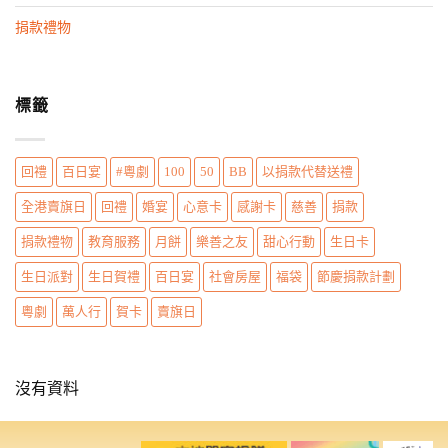
n
捐款禮物
標籤
回禮
百日宴
#粵劇
100
50
BB
以捐款代替送禮
全港賣旗日
回禮
婚宴
心意卡
感謝卡
慈善
捐款
捐款禮物
教育服務
月餅
樂善之友
甜心行動
生日卡
生日派對
生日賀禮
百日宴
社會房屋
福袋
節慶捐款計劃
粵劇
萬人行
賀卡
賣旗日
沒有資料