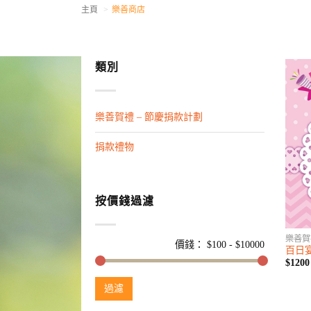
主頁
樂善商店
類別
樂善賀禮 – 節慶捐款計劃
捐款禮物
按價錢過濾
樂善賀
價錢： $
100
- $
10000
百日宴
$1200
過濾