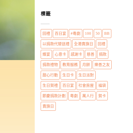
標籤
回禮
百日宴
#粵劇
100
50
BB
以捐款代替送禮
全港賣旗日
回禮
婚宴
心意卡
感謝卡
慈善
捐款
捐款禮物
教育服務
月餅
樂善之友
甜心行動
生日卡
生日派對
生日賀禮
百日宴
社會房屋
福袋
節慶捐款計劃
粵劇
萬人行
賀卡
賣旗日