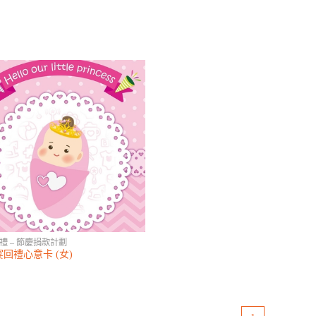
禮 – 節慶捐款計劃
回禮心意卡 (女)