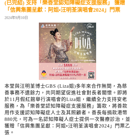
(已完結) 支持「樂善堂認知障礙症支援服務」 獲贈
「信興集團呈獻：阿姐•汪明荃演唱會2024」門票
2024年9月10日
本堂與汪明荃博士GBS (Liza姐)多年來合作無間，為慈
善事務不遺餘力，共同期望促進社會對長者關懷。即將
於11月假紅館舉行演唱會的Liza姐，繼續全力支持安老
服務，為「樂善堂認知障礙症支援服務」籌款，將善款
用作支援認知障礙症人士及其照顧者。善長每捐款港幣
880元，可為一名認知障礙人症士提供一次醫療診治，並
獲贈「信興集團呈獻：阿姐•汪明荃演唱會2024」門票乙
張。