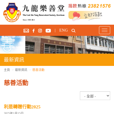
|
ENG
T
o
g
g
l
e
最新資訊
n
a
主頁
最新資訊
慈善活動
v
i
慈善活動
g
a
t
i
利是轉贈行動2025
o
2025年1月15日