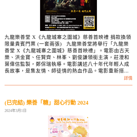
九龍樂善堂 X《九龍城寨之圍城》慈善首映禮 捐款換領
限量貴賓門票 (一套兩張) 九龍樂善堂將舉行「九龍樂
善堂 X《九龍城寨之圍城》慈善首映禮」。電影由古天
樂、洪金寶、任賢齊、林峯、劉俊謙領銜主演，莊澄和
葉偉信監製，鄭保瑞執導。電影講述八十年代年輕人成
長故事，是集友情、師徒情的熱血作品。電影重新搭...
詳情
(已完結) 樂善「糖」甜心行動 2024
2024年3月1日