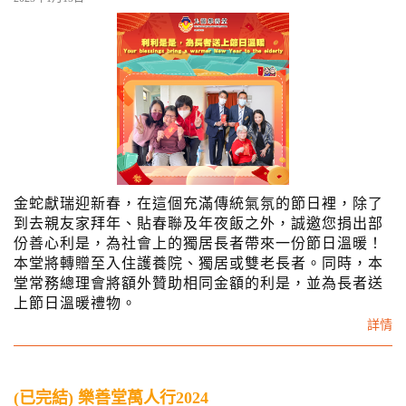
n
金蛇獻瑞迎新春，在這個充滿傳統氣氛的節日裡，除了
到去親友家拜年、貼春聯及年夜飯之外，誠邀您捐出部
份善心利是，為社會上的獨居長者帶來一份節日溫暖！
本堂將轉贈至入住護養院、獨居或雙老長者。同時，本
堂常務總理會將額外贊助相同金額的利是，並為長者送
上節日溫暖禮物。
詳情
(已完結) 樂善堂萬人行2024